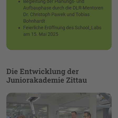
Begleitung der Planungs- und
Aufbauphase durch die DLR-Mentoren
Dr. Christoph Pawek und Tobias
Bohnhardt
Feierliche Eröffnung des School_Labs
am 15. Mai 2025
Die Entwicklung der
Juniorakademie Zittau