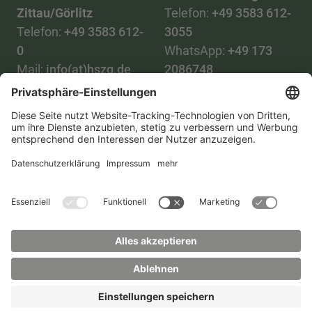
Zittau/Görlitz
Telefon:
+49 3583 612-
Telefon:
+49 3583 612-
3055
0
WhatsApp:
+49 173
Mail:
info(at)hszg.de
2086748
Mail:
stud.info(at)hszg.de
Alle Studiengänge
Datenschutz
Transparenzgesetz
Kontakt
Lageplan
Impressum
Barrierefreiheit
Presse