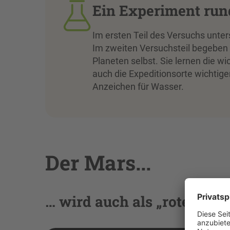
Ein Experiment ru
Im ersten Teil des Versuchs unte
Im zweiten Versuchsteil begeben 
Planeten selbst. Sie lernen die 
auch die Expeditionsorte wichtig
Anzeichen für Wasser.
Der Mars...
… wird auch als „roter Pla