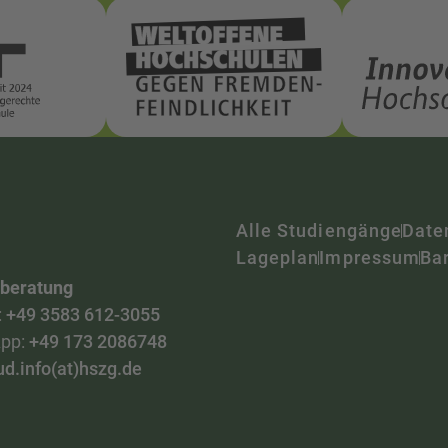
Alle Studiengänge
Date
Lageplan
Impressum
Bar
nberatung
:
+49 3583 612-3055
pp:
+49 173 2086748
ud.info(at)hszg.de