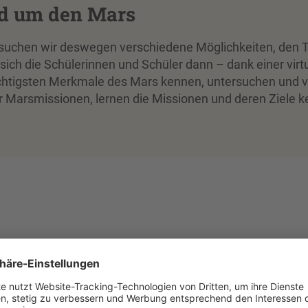
nd um den Mars
rsuchen wir deswegen verschiedene Möglichkeiten, den 
sich die Schülerinnen und Schüler dann – dank einer virt
wichtigsten Merkmale des Mars kennen, untersuchen und v
er Marsmissionen, lernen die Missionen und deren Ziele
net“ bezeichnet. Credit: NASA