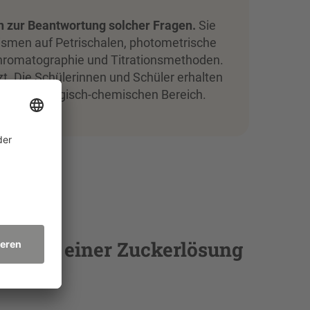
n zur Beantwortung solcher Fragen.
Sie
nismen auf Petrischalen, photometrische
hromatographie und Titrationsmethoden.
t. Die Schülerinnen und Schüler erhalten
welt im biologisch-chemischen Bereich.
efe in einer Zuckerlösung