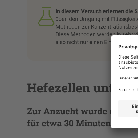
In diesem Versuch erlernen die 
üben den Umgang mit Flüssigkeite
Methoden zur Konzentrationsbes
Diese Methoden werden in sehr vi
also nicht nur einen Einblick in 
Hefezellen unter 
Zur Anzucht wurde der Inh
für etwa 30 Minuten bei 40