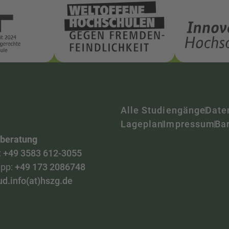
Alle Studiengänge
Date
Lageplan
Impressum
Bar
nberatung
:
+49 3583 612-3055
pp:
+49 173 2086748
ud.info(at)hszg.de