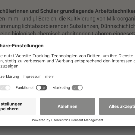
Schülerinnen und Schüler grundlegende Arbeitstechnike
n im ml- und µl-Bereich, die Kultivierung von Mikroorga
timmung lichtabsorbierender Substanzen, Dünnschichtc
elen biologisch-chemisch arbeitenden Laboren eingesetz
die Welt der Mikroorganismen, sondern auch in die Arbeits
dem Mikroskop
alt aus einem Päckchen Trockenh
 Grad Celsius sanft geschwenkt.